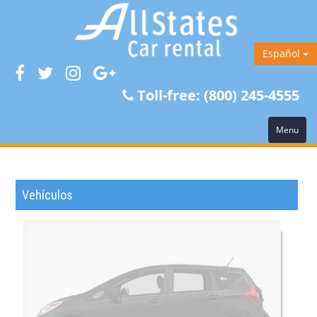
Español
Toll-free:
(800) 245-4555
Menu
Vehículos