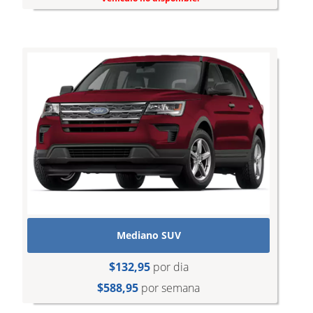
Mediano SUV
$132,95
por dia
$588,95
por semana